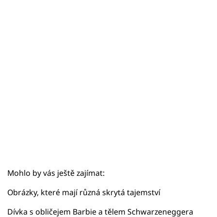
Sex a vztahy
Videa
Sledujte prima+
Přihlášení
Sledujte nás
Mohlo by vás ještě zajímat:
Obrázky, které mají různá skrytá tajemství
Dívka s obličejem Barbie a tělem Schwarzeneggera