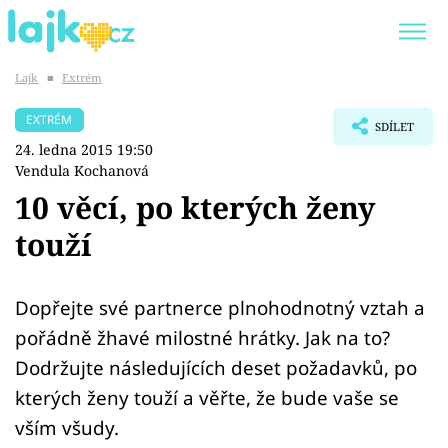
Lajk
■
Extrém
Trendy:
KARLOS VÉMOLA
ONLYFANS
EXTRÉM
SDÍLET
SHOPAHOLICADEL
CLASH OF THE STARS
24. ledna 2015 19:50
Vendula Kochanová
10 věcí, po kterých ženy
touží
Témata
Showbyznys
Dopřejte své partnerce plnohodnotný vztah a
pořádně žhavé milostné hrátky. Jak na to?
Youtubeři
Dodržujte následujících deset požadavků, po
kterých ženy touží a věřte, že bude vaše se
Virály
vším všudy.