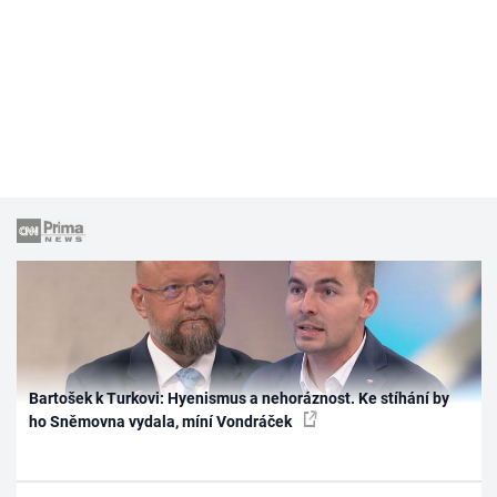
Bartošek k Turkovi: Hyenismus a nehoráznost. Ke stíhání by
ho Sněmovna vydala, míní Vondráček