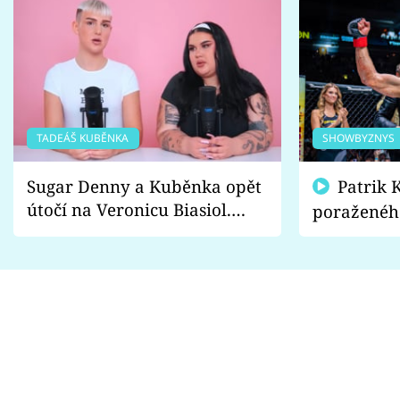
TADEÁŠ KUBĚNKA
SHOWBYZNYS
Sugar Denny a Kuběnka opět
Patrik Kincl se zastal
útočí na Veronicu Biasiol.
poraženéh
Proč je podle nich falešná a
fanoušci n
lže o své nevěře?