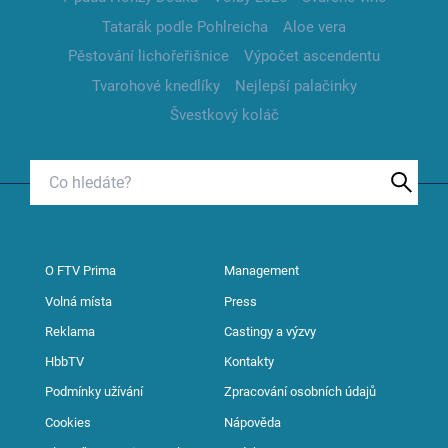
Tatarák podle Pohlreicha
Aloe vera
Pěstování lichořeřišnice
Výpočet ascendentu
Tvarohové knedlíky
Nejlepší palačinky
Švestkový koláč
O FTV Prima
Management
Volná místa
Press
Reklama
Castingy a výzvy
HbbTV
Kontakty
Podmínky užívání
Zpracování osobních údajů
Cookies
Nápověda