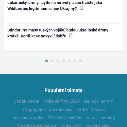
Lékárničky, drony i pytle na mrtvoly: Jsou tržiště jako
Wildberries legitimním cílem Ukrajiny?
Šándor: Na masy ruských vojáků budou ukrajinské drony
krátké. Konflikt se nevyvíjí dobře
Populární témata
Jak zhubnout
Nejlepší filmy 2024
Nejlepší horory
TV program
Změna času
Partie
Počasí
Kdy budou volby
ZOO Nové začátky
Auto – katalog
7 pádů Honzy Dědka
Volby 2025
Svařené víno