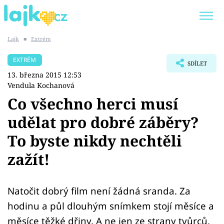
Lajk
■
Extrém
Trendy:
KARLOS VÉMOLA
ONLYFANS
EXTRÉM
SDÍLET
SHOPAHOLICADEL
CLASH OF THE STARS
13. března 2015 12:53
Vendula Kochanová
Co všechno herci musí
udělat pro dobré záběry?
Témata
To byste nikdy nechtěli
Showbyznys
zažít!
Youtubeři
Natočit dobrý film není žádná sranda. Za
Virály
hodinu a půl dlouhým snímkem stojí měsíce a
měsíce těžké dřiny. A ne jen ze strany tvůrců,