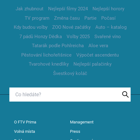
Jak zhubnout
Nejlepší filmy 2024
Nejlepší horory
TV program
Změna času
Partie
Počasí
Kdy budou volby
ZOO Nové začátky
Auto – katalog
7 pádů Honzy Dědka
Volby 2025
Svařené víno
Tatarák podle Pohlreicha
Aloe vera
Pěstování lichořeřišnice
Výpočet ascendentu
Tvarohové knedlíky
Nejlepší palačinky
Švestkový koláč
O FTV Prima
Management
Volná místa
Press