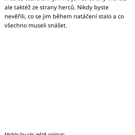
Sex a vztahy
ale taktéž ze strany herců. Nikdy byste
Videa
nevěřili, co se jim během natáčení stalo a co
všechno museli snášet.
Sledujte prima+
Přihlášení
Sledujte nás
Mohlo by vás ještě zajímat: