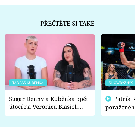
PŘEČTĚTE SI TAKÉ
TADEÁŠ KUBĚNKA
SHOWBYZNYS
Sugar Denny a Kuběnka opět
Patrik Kincl se zastal
útočí na Veronicu Biasiol.
poraženéh
Proč je podle nich falešná a
fanoušci n
lže o své nevěře?