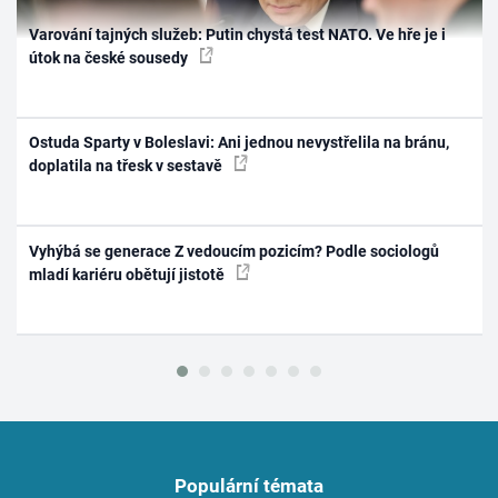
Varování tajných služeb: Putin chystá test NATO. Ve hře je i
útok na české sousedy
Ostuda Sparty v Boleslavi: Ani jednou nevystřelila na bránu,
doplatila na třesk v sestavě
Vyhýbá se generace Z vedoucím pozicím? Podle sociologů
mladí kariéru obětují jistotě
Populární témata