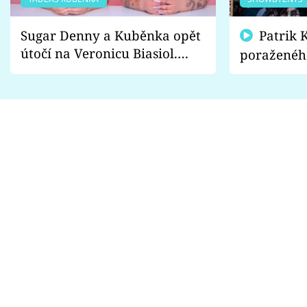
Sugar Denny a Kuběnka opět
Patrik Kincl se zastal
útočí na Veronicu Biasiol.
poraženéh
Proč je podle nich falešná a
fanoušci n
lže o své nevěře?