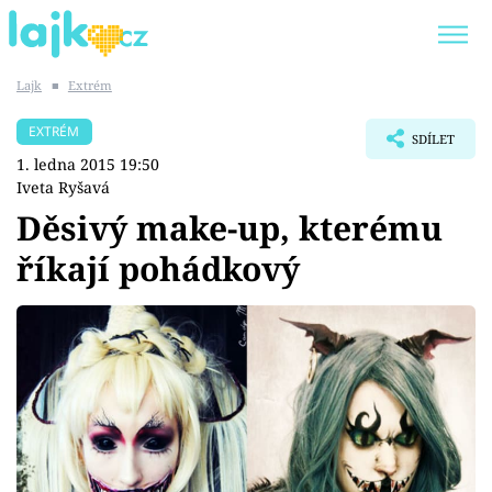
Lajk
■
Extrém
Trendy:
KARLOS VÉMOLA
ONLYFANS
EXTRÉM
SDÍLET
SHOPAHOLICADEL
CLASH OF THE STARS
1. ledna 2015 19:50
Iveta Ryšavá
Děsivý make-up, kterému
říkají pohádkový
Témata
Showbyznys
Youtubeři
Virály