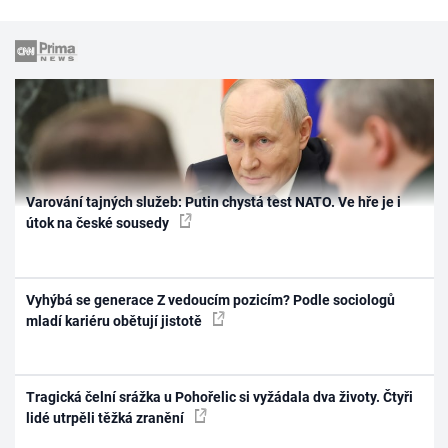
Varování tajných služeb: Putin chystá test NATO. Ve hře je i
útok na české sousedy
Vyhýbá se generace Z vedoucím pozicím? Podle sociologů
mladí kariéru obětují jistotě
Tragická čelní srážka u Pohořelic si vyžádala dva životy. Čtyři
lidé utrpěli těžká zranění