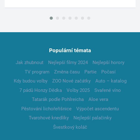
Populární témata
Jak zhubnout
Nejlepší filmy 2024
Nejlepší horory
TV program
Změna času
Partie
Počasí
Kdy budou volby
ZOO Nové začátky
Auto – katalog
7 pádů Honzy Dědka
Volby 2025
Svařené víno
Tatarák podle Pohlreicha
Aloe vera
Pěstování lichořeřišnice
Výpočet ascendentu
Tvarohové knedlíky
Nejlepší palačinky
Švestkový koláč