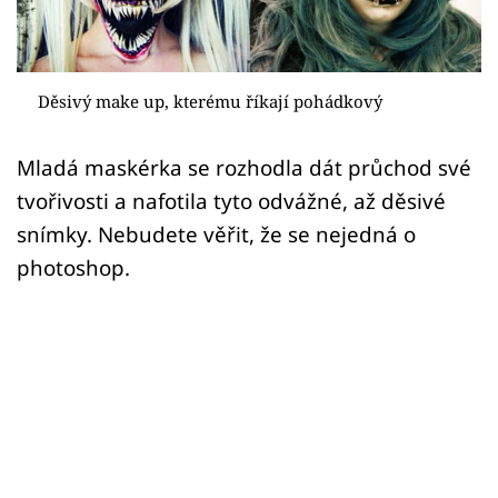
Sex a vztahy
Videa
Děsivý make up, kterému říkají pohádkový
Sledujte prima+
Mladá maskérka se rozhodla dát průchod své
Přihlášení
tvořivosti a nafotila tyto odvážné, až děsivé
snímky. Nebudete věřit, že se nejedná o
photoshop.
Sledujte nás