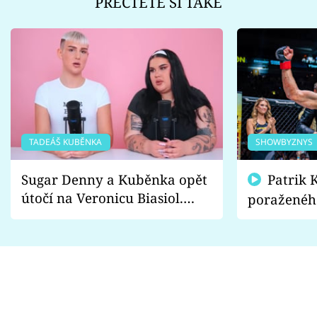
PŘEČTĚTE SI TAKÉ
TADEÁŠ KUBĚNKA
SHOWBYZNYS
Sugar Denny a Kuběnka opět
Patrik Kincl se zastal
útočí na Veronicu Biasiol.
poraženéh
Proč je podle nich falešná a
fanoušci n
lže o své nevěře?