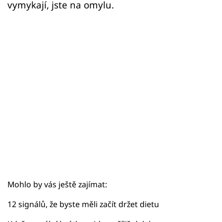
Sex a vztahy
vymykají, jste na omylu.
Videa
Sledujte prima+
Přihlášení
Sledujte nás
Mohlo by vás ještě zajímat:
12 signálů, že byste měli začít držet dietu