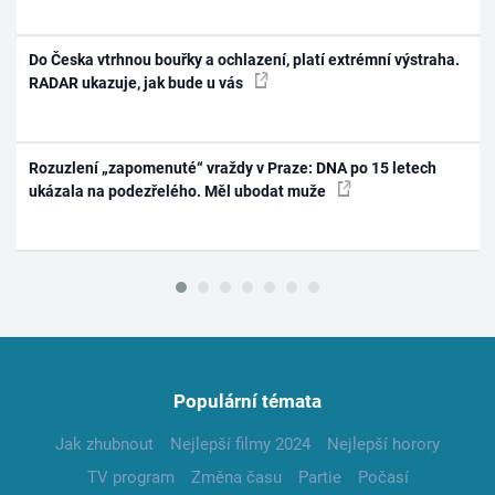
Do Česka vtrhnou bouřky a ochlazení, platí extrémní výstraha.
RADAR ukazuje, jak bude u vás
Rozuzlení „zapomenuté“ vraždy v Praze: DNA po 15 letech
ukázala na podezřelého. Měl ubodat muže
Populární témata
Jak zhubnout
Nejlepší filmy 2024
Nejlepší horory
TV program
Změna času
Partie
Počasí