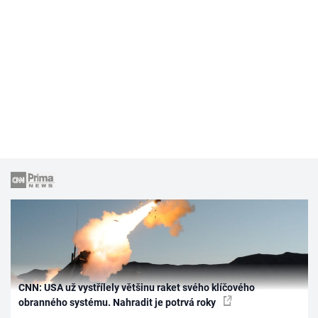
CNN: USA už vystřílely většinu raket svého klíčového
obranného systému. Nahradit je potrvá roky