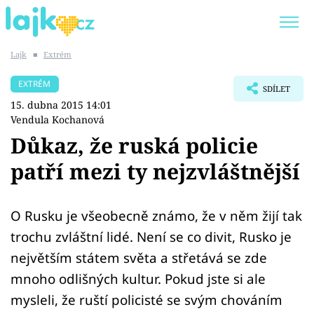
Lajk
■
Extrém
Trendy:
KARLOS VÉMOLA
ONLYFANS
EXTRÉM
SDÍLET
SHOPAHOLICADEL
CLASH OF THE STARS
15. dubna 2015 14:01
Vendula Kochanová
Důkaz, že ruská policie
patří mezi ty nejzvláštnější
Témata
Showbyznys
O Rusku je všeobecně známo, že v něm žijí tak
trochu zvláštní lidé. Není se co divit, Rusko je
Youtubeři
největším státem světa a střetává se zde
mnoho odlišných kultur. Pokud jste si ale
Virály
mysleli, že ruští policisté se svým chováním