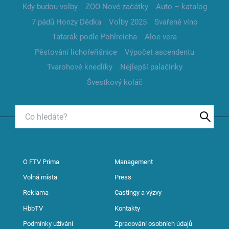
Kdy budou volby
ZOO Nové začátky
Auto – katalog
7 pádů Honzy Dědka
Volby 2025
Svařené víno
Tatarák podle Pohlreicha
Aloe vera
Pěstování lichořeřišnice
Výpočet ascendentu
Tvarohové knedlíky
Nejlepší palačinky
Švestkový koláč
O FTV Prima
Management
Volná místa
Press
Reklama
Castingy a výzvy
HbbTV
Kontakty
Podmínky užívání
Zpracování osobních údajů