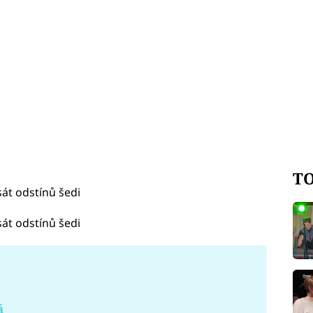
TO
sát odstínů šedi
sát odstínů šedi
á