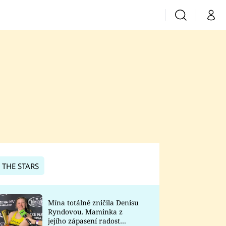
Vyhledávání
Můj 
Prima+
CNN Prima News
Prima Fresh
Prima Living
Prima Zoom
 THE STARS
Prima Lajk
Mína totálně zničila Denisu
Ryndovou. Maminka z
Sledujte nás
jejího zápasení radost