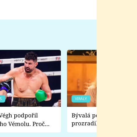
S
VIRÁLY
Bývalá pornoherečka
prozradila, co ji šokova
ho Vémolu. Proč
natáčení Euforie. Vážně
ji zápasit s ním než