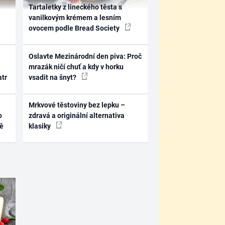
Tartaletky z lineckého těsta s
vanilkovým krémem a lesním
ovocem podle Bread Society
Oslavte Mezinárodní den piva: Proč
mrazák ničí chuť a kdy v horku
atr
vsadit na šnyt?
Mrkvové těstoviny bez lepku –
o
zdravá a originální alternativa
ně
klasiky