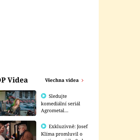
P Videa
Všechna videa
Sledujte
komediální seriál
Agrometal
exkluzivně na
prima+
Exkluzivně: Josef
Klíma promluvil o