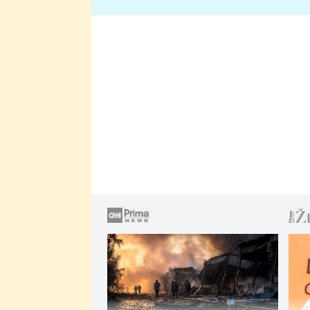
lže o své nevěře?