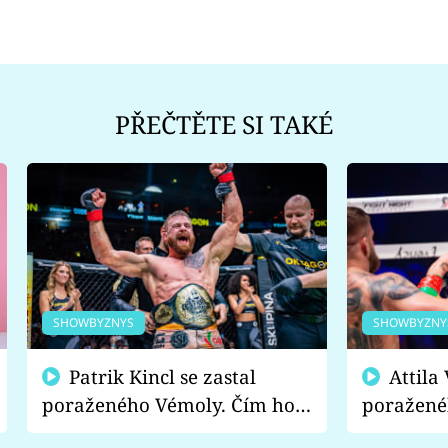
PŘEČTĚTE SI TAKÉ
SHOWBYZNYS
SHOWBYZNY
Patrik Kincl se zastal
Attila Végh podpořil
poraženého Vémoly. Čím ho
poražené
fanoušci naštvali?
chce radě