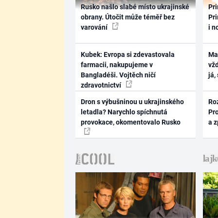
Rusko našlo slabé místo ukrajinské
Pri
obrany. Útočit může téměř bez
Pri
varování
i n
Kubek: Evropa si zdevastovala
Ma
farmacii, nakupujeme v
vž
Bangladéši. Vojtěch ničí
já,
zdravotnictví
Dron s výbušninou u ukrajinského
Ro
letadla? Narychlo spíchnutá
Pr
provokace, okomentovalo Rusko
a 