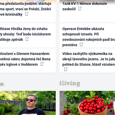
ma představila podzim: startuje
Tank KV-1 Němce dokonale
ma sport, vrací se Polabí, Zrádci
zaskočil
ové kriminálky
thiase Hložka ženy do vztahu
Operace Entebbe ukázala
dy uhnaly: Teď budu iniciátorem
schopnosti Izraele. Při
 slibuje zpěvák
osvobozování rukojmích padl br
premiéra
zloučení s Glenem Hansardem:
Video zachytilo výzkumníka na
outěná rakev, dojemná řeč Bona
okraji lávového jezera. Je to jak
zpěv Irglové s Vedderem
pohled do Slunce, hlásil vzruše