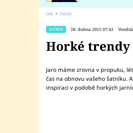
se v Plzni stalo
Lajk
■
Extrém
28. dubna 2015 07:42
Vendul
EXTRÉM
Horké trendy 
Jaro máme zrovna v propuku, lét
čas na obnovu vašeho šatníku. A 
inspiraci v podobě horkých jarní