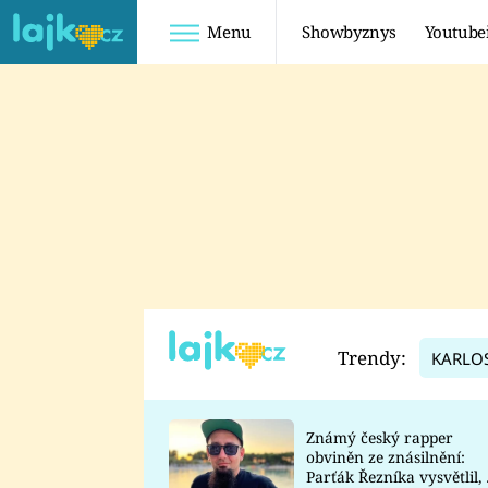
Menu
Showbyznys
Youtube
Youtuberky
Youtubeři
SHOPAHOLICADEL
FATTYPILLOW
ANNA ŠULC
FREESCOOT
SUGAR DENNY
ADAM KAJUMI
LADUŠKA
TADEÁŠ KUBĚNKA
DOMINIKA
DATEL
Trendy:
KARLO
MYSLIVCOVÁ
Známý český rapper
obviněn ze znásilnění:
Parťák Řezníka vysvětlil, 