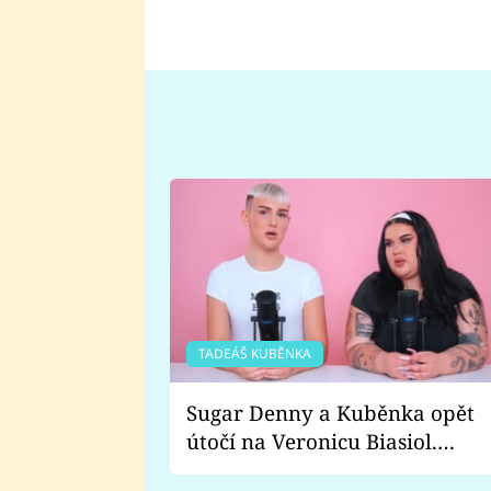
TADEÁŠ KUBĚNKA
Sugar Denny a Kuběnka opět
útočí na Veronicu Biasiol.
Proč je podle nich falešná a