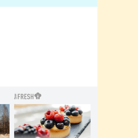
bylo drsnější než hanba
 Kinclem?
filmy?