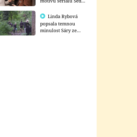
motivu seriálu Sedm
schodů k moci
Linda Rybová
popsala temnou
minulost Sáry ze
seriálu Zákony vlka