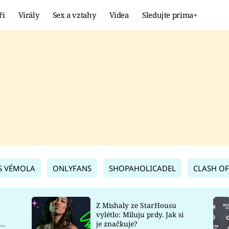
ři
Virály
Sex a vztahy
Videa
Sledujte prima+
Showbyznys
Extrém
VIRÁLY
KURIOZITY
VIDEA
KVÍZY
S VÉMOLA
ONLYFANS
SHOPAHOLICADEL
CLASH OF
Z Mishaly ze StarHousu
vylétlo: Miluju prdy. Jak si
co
je značkuje?