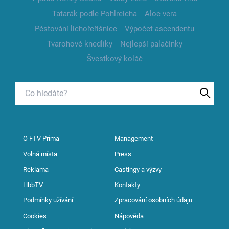
Tatarák podle Pohlreicha
Aloe vera
Pěstování lichořeřišnice
Výpočet ascendentu
Tvarohové knedlíky
Nejlepší palačinky
Švestkový koláč
O FTV Prima
Management
Volná místa
Press
Reklama
Castingy a výzvy
HbbTV
Kontakty
Podmínky užívání
Zpracování osobních údajů
Cookies
Nápověda