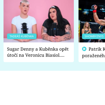
TADEÁŠ KUBĚNKA
SHOWBYZNYS
Sugar Denny a Kuběnka opět
Patrik Kincl se zastal
útočí na Veronicu Biasiol.
poraženéh
Proč je podle nich falešná a
fanoušci n
lže o své nevěře?