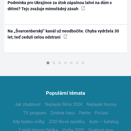
Podmínka pro Ukrajince za útok zápalnou lahví na dům s
dětmi? Tejc zvažuje mimořádný zásah
Na „Švarcenberský“ kanál už neodbočíte. Chyba vydržela 30
let, teď ceduli celou odstraní
Populární témata
Jak zhubnout
Nejlepší filmy 2024
Nejlepší horory
TV program
Změna času
Partie
Počasí
Kdy budou volby
ZOO Nové začátky
Auto – katalog
7 pádů Honzy Dědka
Volby 2025
Svařené víno