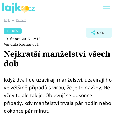
Lajk
■
Extrém
Trendy:
KARLOS VÉMOLA
ONLYFANS
EXTRÉM
SDÍLET
SHOPAHOLICADEL
CLASH OF THE STARS
13. února 2015 12:12
Vendula Kochanová
Nejkratší manželství všech
dob
Témata
Showbyznys
Když dva lidé uzavírají manželství, uzavírají ho
ve většině případů s vírou, že je to navždy. Ne
Youtubeři
vždy to ale tak je. Objevují se dokonce
případy, kdy manželství trvala pár hodin nebo
Virály
dokonce pár minut.