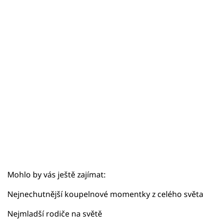
Sex a vztahy
Videa
Sledujte prima+
Přihlášení
Sledujte nás
Mohlo by vás ještě zajímat:
Nejnechutnější koupelnové momentky z celého světa
Nejmladší rodiče na světě