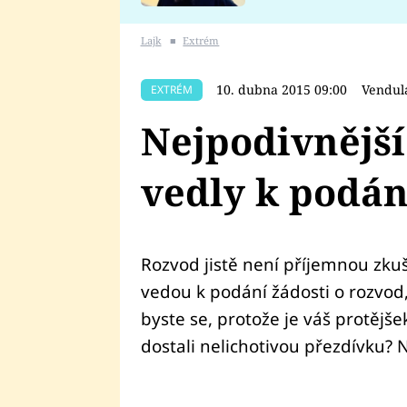
se v Plzni stalo
Lajk
■
Extrém
10. dubna 2015 09:00
Vendul
EXTRÉM
Nejpodivnější
vedly k podán
Rozvod jistě není příjemnou zkuš
vedou k podání žádosti o rozvod
byste se, protože je váš protějš
dostali nelichotivou přezdívku? N