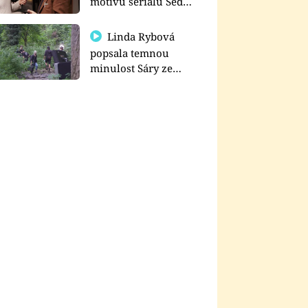
motivu seriálu Sedm
schodů k moci
Linda Rybová
popsala temnou
minulost Sáry ze
seriálu Zákony vlka