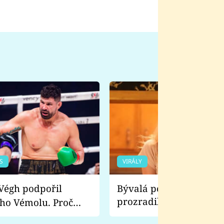
S
VIRÁLY
Bývalá pornoherečka
prozradila, co ji šokova
ho Vémolu. Proč
natáčení Euforie. Vážně
ji zápasit s ním než