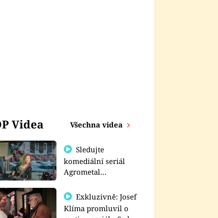
P Videa
Všechna videa
Sledujte
komediální seriál
Agrometal
exkluzivně na
prima+
Exkluzivně: Josef
Klíma promluvil o