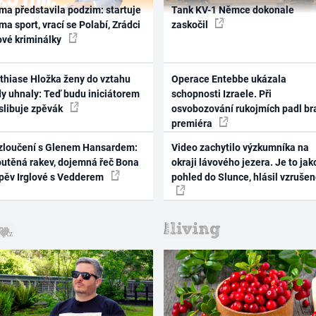
ma představila podzim: startuje
Tank KV-1 Němce dokonale
ma sport, vrací se Polabí, Zrádci
zaskočil
ové kriminálky
thiase Hložka ženy do vztahu
Operace Entebbe ukázala
dy uhnaly: Teď budu iniciátorem
schopnosti Izraele. Při
 slibuje zpěvák
osvobozování rukojmích padl br
premiéra
zloučení s Glenem Hansardem:
Video zachytilo výzkumníka na
outěná rakev, dojemná řeč Bona
okraji lávového jezera. Je to jak
zpěv Irglové s Vedderem
pohled do Slunce, hlásil vzruše