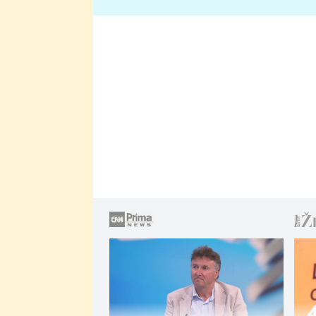
lže o své nevěře?