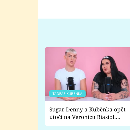
TADEÁŠ KUBĚNKA
Sugar Denny a Kuběnka opět
útočí na Veronicu Biasiol.
Proč je podle nich falešná a