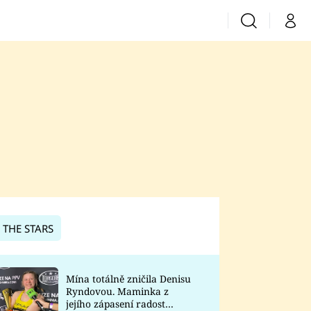
Vyhledávání
Můj 
Prima+
CNN Prima News
Prima Fresh
Prima Living
Prima Zoom
 THE STARS
Prima Lajk
Mína totálně zničila Denisu
Ryndovou. Maminka z
Sledujte nás
jejího zápasení radost