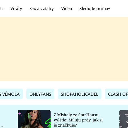
ři
Virály
Sex a vztahy
Videa
Sledujte prima+
Showbyznys
Extrém
VIRÁLY
KURIOZITY
VIDEA
KVÍZY
S VÉMOLA
ONLYFANS
SHOPAHOLICADEL
CLASH OF
Z Mishaly ze StarHousu
vylétlo: Miluju prdy. Jak si
co
je značkuje?