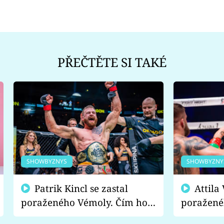
PŘEČTĚTE SI TAKÉ
SHOWBYZNYS
SHOWBYZNY
Patrik Kincl se zastal
Attila Végh podpořil
poraženého Vémoly. Čím ho
poražené
fanoušci naštvali?
chce radě