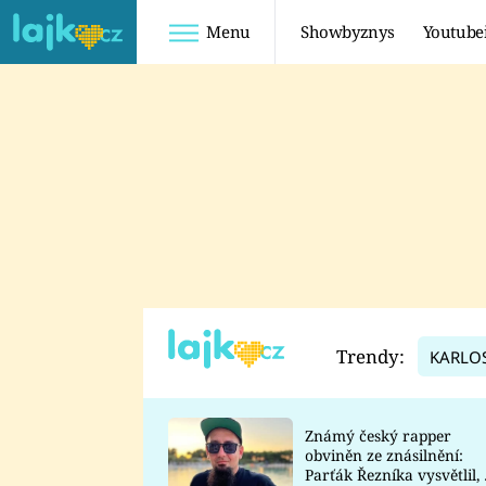
Menu
Showbyznys
Youtube
Youtuberky
Youtubeři
SHOPAHOLICADEL
FATTYPILLOW
ANNA ŠULC
FREESCOOT
SUGAR DENNY
ADAM KAJUMI
LADUŠKA
TADEÁŠ KUBĚNKA
DOMINIKA
DATEL
Trendy:
KARLO
MYSLIVCOVÁ
Známý český rapper
obviněn ze znásilnění:
Parťák Řezníka vysvětlil, 