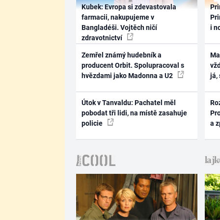
Kubek: Evropa si zdevastovala
Pri
farmacii, nakupujeme v
Pri
Bangladéši. Vojtěch ničí
i n
zdravotnictví
Zemřel známý hudebník a
Ma
producent Orbit. Spolupracoval s
vž
hvězdami jako Madonna a U2
já,
Útok v Tanvaldu: Pachatel měl
Ro
pobodat tři lidi, na místě zasahuje
Pr
policie
a 