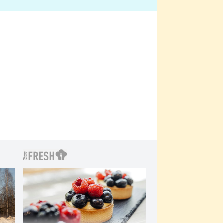
bylo drsnější než hanba
 Kinclem?
filmy?