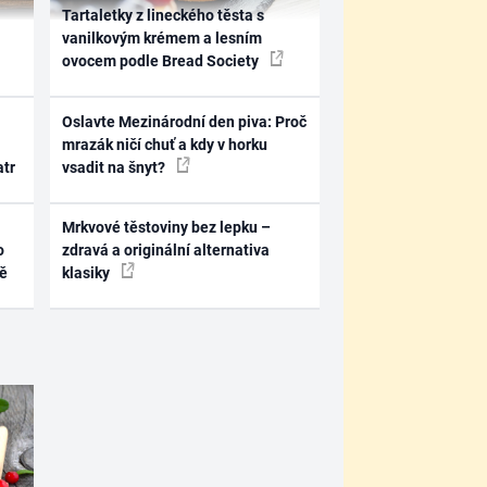
Tartaletky z lineckého těsta s
vanilkovým krémem a lesním
ovocem podle Bread Society
Oslavte Mezinárodní den piva: Proč
mrazák ničí chuť a kdy v horku
atr
vsadit na šnyt?
Mrkvové těstoviny bez lepku –
o
zdravá a originální alternativa
ně
klasiky