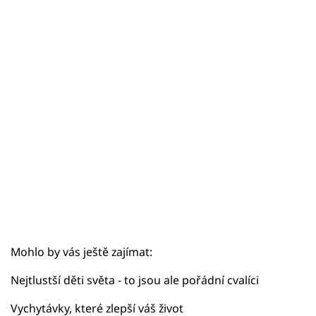
Sex a vztahy
Videa
Sledujte prima+
Přihlášení
Sledujte nás
Mohlo by vás ještě zajímat:
Nejtlustší děti světa - to jsou ale pořádní cvalíci
Vychytávky, které zlepší váš život