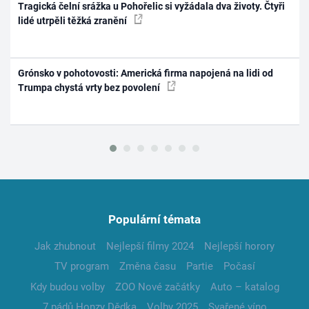
Tragická čelní srážka u Pohořelic si vyžádala dva životy. Čtyři
lidé utrpěli těžká zranění
Grónsko v pohotovosti: Americká firma napojená na lidi od
Trumpa chystá vrty bez povolení
Populární témata
Jak zhubnout
Nejlepší filmy 2024
Nejlepší horory
TV program
Změna času
Partie
Počasí
Kdy budou volby
ZOO Nové začátky
Auto – katalog
7 pádů Honzy Dědka
Volby 2025
Svařené víno