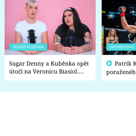
TADEÁŠ KUBĚNKA
SHOWBYZNYS
Sugar Denny a Kuběnka opět
Patrik Kincl se zastal
útočí na Veronicu Biasiol.
poraženéh
Proč je podle nich falešná a
fanoušci n
lže o své nevěře?