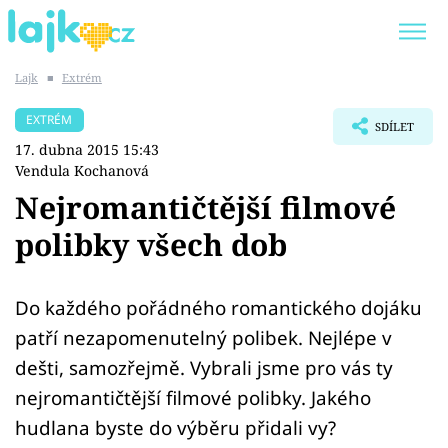
Lajk
■
Extrém
Trendy:
KARLOS VÉMOLA
ONLYFANS
EXTRÉM
SDÍLET
SHOPAHOLICADEL
CLASH OF THE STARS
17. dubna 2015 15:43
Vendula Kochanová
Nejromantičtější filmové
polibky všech dob
Témata
Showbyznys
Do každého pořádného romantického dojáku
patří nezapomenutelný polibek. Nejlépe v
Youtubeři
dešti, samozřejmě. Vybrali jsme pro vás ty
nejromantičtější filmové polibky. Jakého
Virály
hudlana byste do výběru přidali vy?