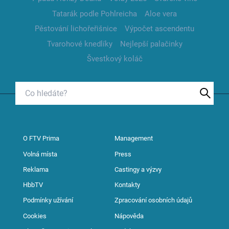
Tatarák podle Pohlreicha
Aloe vera
Pěstování lichořeřišnice
Výpočet ascendentu
Tvarohové knedlíky
Nejlepší palačinky
Švestkový koláč
O FTV Prima
Management
Volná místa
Press
Reklama
Castingy a výzvy
HbbTV
Kontakty
Podmínky užívání
Zpracování osobních údajů
Cookies
Nápověda