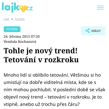
Lajk
■
Extrém
Trendy:
KARLOS VÉMOLA
ONLYFANS
EXTRÉM
SDÍLET
SHOPAHOLICADEL
CLASH OF THE STARS
24. března 2015 07:20
Vendula Kochanová
Tohle je nový trend!
Tetování v rozkroku
Témata
Showbyznys
Mnoho lidí si oblíbilo tetování. Většinou si ho
umisťují na dobře viditelná místa, kde se s
Youtubeři
ním mohou pochlubit. V poslední době se však
objevil nový trend – tetování v rozkroku. Je to
Virály
vtipné, anebo už trochu přes čáru?