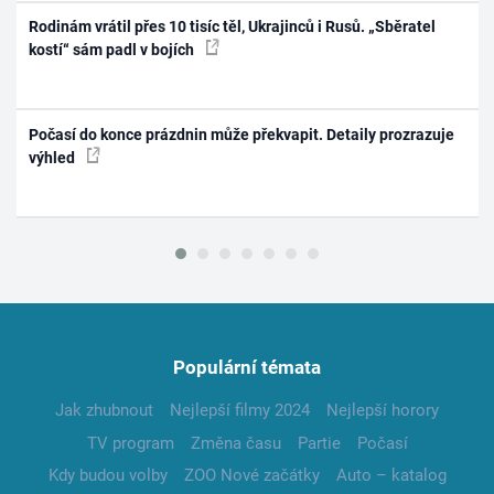
Rodinám vrátil přes 10 tisíc těl, Ukrajinců i Rusů. „Sběratel
kostí“ sám padl v bojích
Počasí do konce prázdnin může překvapit. Detaily prozrazuje
výhled
Populární témata
Jak zhubnout
Nejlepší filmy 2024
Nejlepší horory
TV program
Změna času
Partie
Počasí
Kdy budou volby
ZOO Nové začátky
Auto – katalog