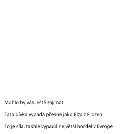
Sex a vztahy
Videa
Sledujte prima+
Přihlášení
Sledujte nás
Mohlo by vás ještě zajímat:
Tato dívka vypadá přesně jako Elza z Frozen
To je síla, takhle vypadá největší bordel v Evropě