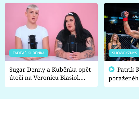
TADEÁŠ KUBĚNKA
SHOWBYZNYS
Sugar Denny a Kuběnka opět
Patrik Kincl se zastal
útočí na Veronicu Biasiol.
poraženéh
Proč je podle nich falešná a
fanoušci n
lže o své nevěře?