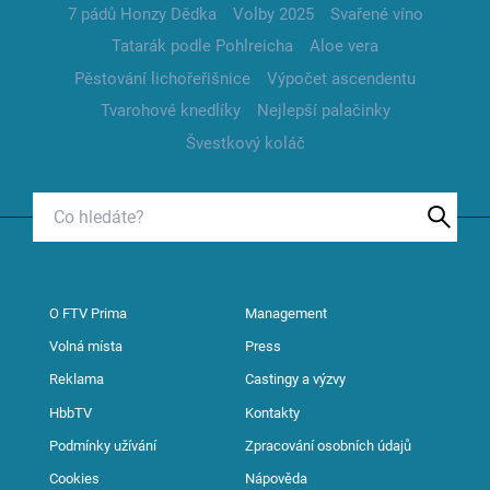
7 pádů Honzy Dědka
Volby 2025
Svařené víno
Tatarák podle Pohlreicha
Aloe vera
Pěstování lichořeřišnice
Výpočet ascendentu
Tvarohové knedlíky
Nejlepší palačinky
Švestkový koláč
O FTV Prima
Management
Volná místa
Press
Reklama
Castingy a výzvy
HbbTV
Kontakty
Podmínky užívání
Zpracování osobních údajů
Cookies
Nápověda