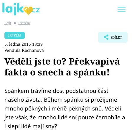
Lajk
■
Extrém
Trendy:
KARLOS VÉMOLA
ONLYFANS
EXTRÉM
SDÍLET
SHOPAHOLICADEL
CLASH OF THE STARS
5. ledna 2015 18:39
Vendula Kochanová
Věděli jste to? Překvapivá
fakta o snech a spánku!
Témata
Showbyznys
Spánkem trávíme dost podstatnou část
našeho života. Během spánku si prožijeme
Youtubeři
mnoho pěkných i méně pěkných snů. Věděli
jste však, že mnoho lidé sní pouze černobíle a
Virály
i slepí lidé mají sny?