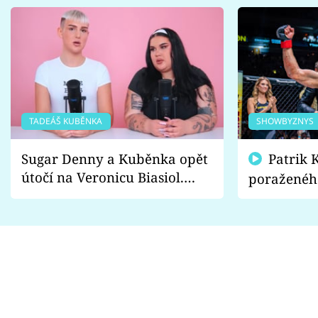
TADEÁŠ KUBĚNKA
SHOWBYZNYS
Sugar Denny a Kuběnka opět
Patrik Kincl se zastal
útočí na Veronicu Biasiol.
poraženéh
Proč je podle nich falešná a
fanoušci n
lže o své nevěře?