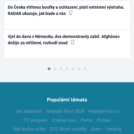
Do Česka vtrhnou bouřky a ochlazení, platí extrémní výstraha.
RADAR ukazuje, jak bude u vás
Vjel do davu v Německu, dva demonstranty zabil. Afghánec
dožije za mřížemi, rozhodl soud
Populární témata
Jak zhubnout
Nejlepší filmy 2024
Nejlepší horory
TV program
Změna času
Partie
Počasí
Kdy budou volby
ZOO Nové začátky
Auto – katalog