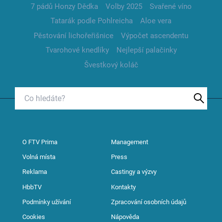
7 pádů Honzy Dědka
Volby 2025
Svařené víno
Tatarák podle Pohlreicha
Aloe vera
Pěstování lichořeřišnice
Výpočet ascendentu
Tvarohové knedlíky
Nejlepší palačinky
Švestkový koláč
O FTV Prima
Management
Volná místa
Press
Reklama
Castingy a výzvy
HbbTV
Kontakty
Podmínky užívání
Zpracování osobních údajů
Cookies
Nápověda