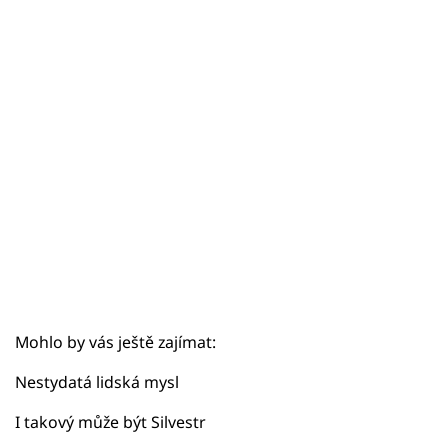
Sex a vztahy
Videa
Sledujte prima+
Přihlášení
Sledujte nás
Mohlo by vás ještě zajímat:
Nestydatá lidská mysl
I takový může být Silvestr