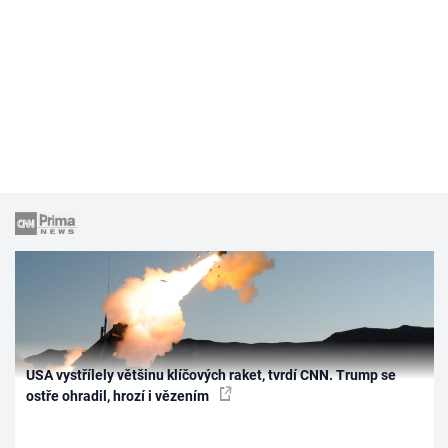
USA vystřílely většinu klíčových raket, tvrdí CNN. Trump se
ostře ohradil, hrozí i vězením