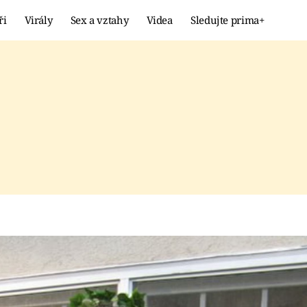
ři
Virály
Sex a vztahy
Videa
Sledujte prima+
Showbyznys
Extrém
VIRÁLY
KURIOZITY
VIDEA
KVÍZY