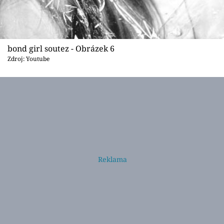
bond girl soutez - Obrázek 6
Zdroj: Youtube