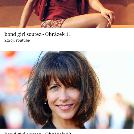
bond girl soutez - Obrázek 11
Zdroj: Youtube