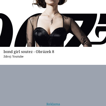
bond girl soutez - Obrázek 8
Zdroj: Youtube