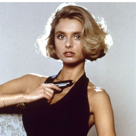
Sex a vztahy
Videa
Sledujte prima+
Přihlášení
Sledujte nás