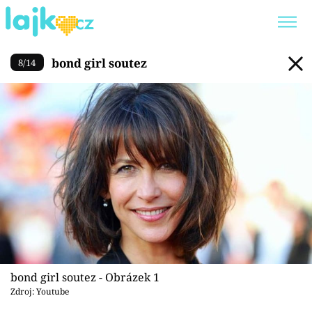
bond girl soutez
bond girl soutez
8
/
14
Trendy:
KARLOS VÉMOLA
ONLYFANS
SHOPAHOLICADEL
CLASH OF THE STARS
Témata
Showbyznys
Youtubeři
bond girl soutez - Obrázek 1
Virály
Zdroj: Youtube