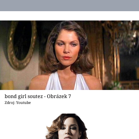
bond girl soutez - Obrázek 7
Zdroj: Youtube