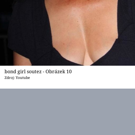
bond girl soutez - Obrázek 10
Zdroj: Youtube