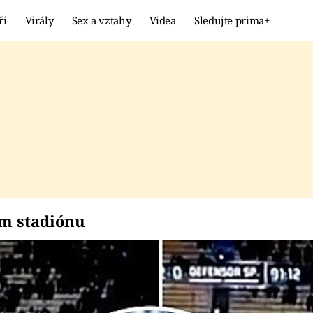
ři
Virály
Sex a vztahy
Videa
Sledujte prima+
Showbyznys
Extrém
VIRÁLY
KURIOZITY
VIDEA
KVÍZY
lovém stadiónu
m stadiónu