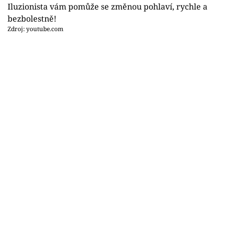
Sex a vztahy
Iluzionista vám pomůže se změnou pohlaví, rychle a
bezbolestně!
Videa
Zdroj: youtube.com
Sledujte prima+
Přihlášení
Sledujte nás