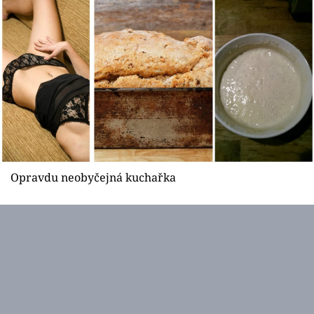
Sex a vztahy
Videa
Sledujte prima+
Přihlášení
Sledujte nás
Opravdu neobyčejná kuchařka