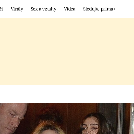
ři
Virály
Sex a vztahy
Videa
Sledujte prima+
Showbyznys
Extrém
VIRÁLY
KURIOZITY
VIDEA
KVÍZY