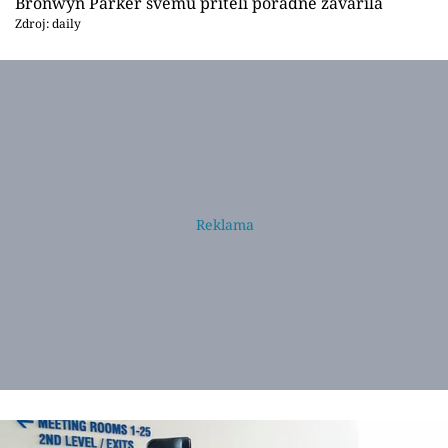
Bronwyn Parker svému příteli pořádně zavařila
Zdroj: daily