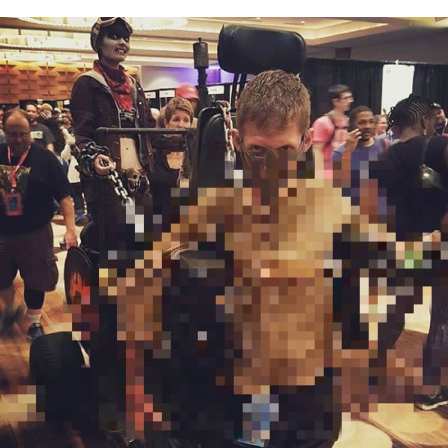
Sex a vztahy
Videa
Sledujte prima+
Přihlášení
Sledujte nás