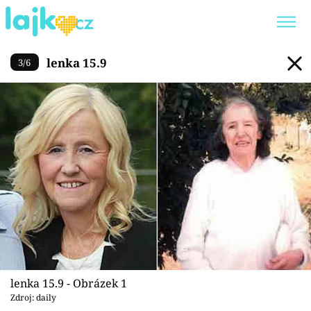
lenka 15.9
lenka 15.9
3
/
6
Trendy:
KARLOS VÉMOLA
ONLYFANS
SHOPAHOLICADEL
CLASH OF THE STARS
Témata
Showbyznys
Youtubeři
Virály
lenka 15.9 - Obrázek 1
Zdroj: daily