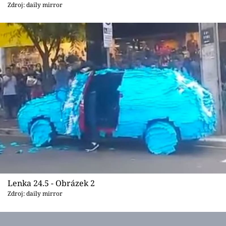
Sex a vztahy
Zdroj: daily mirror
Videa
Sledujte prima+
Přihlášení
Sledujte nás
Lenka 24.5 - Obrázek 2
Zdroj: daily mirror