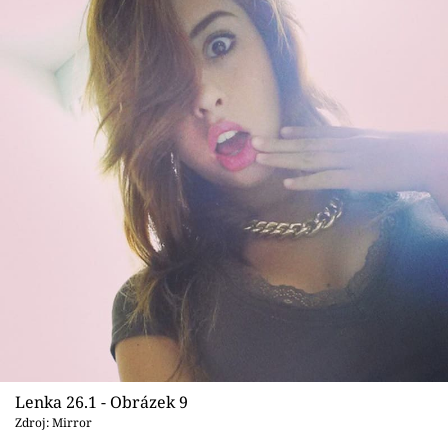
Lenka 26.1 - Obrázek 9
Zdroj: Mirror