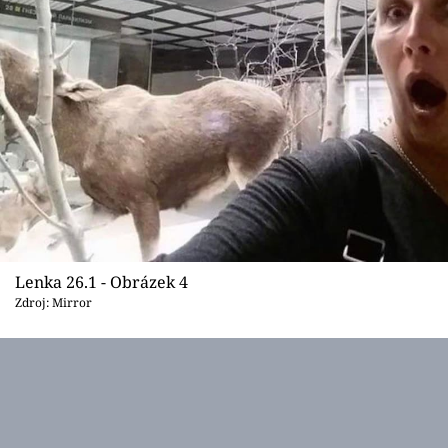
Lenka 26.1 - Obrázek 4
Zdroj: Mirror