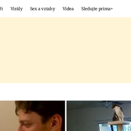
ři
Virály
Sex a vztahy
Videa
Sledujte prima+
Showbyznys
Extrém
VIRÁLY
KURIOZITY
VIDEA
KVÍZY