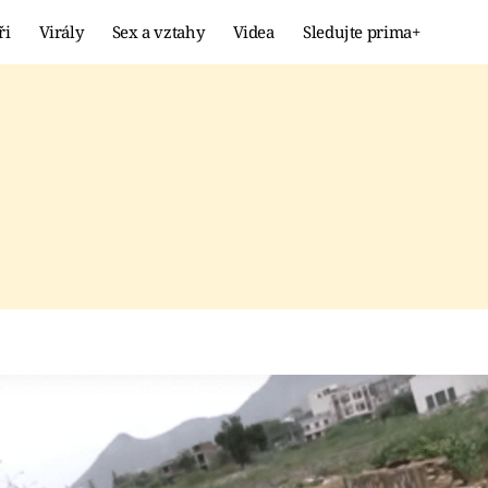
ři
Virály
Sex a vztahy
Videa
Sledujte prima+
Showbyznys
Extrém
VIRÁLY
KURIOZITY
VIDEA
KVÍZY