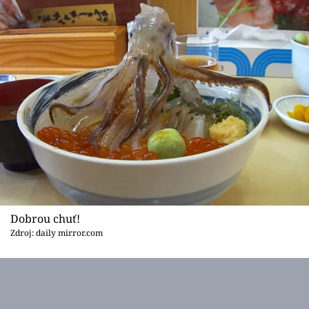
Sex a vztahy
Videa
Sledujte prima+
Přihlášení
Sledujte nás
Dobrou chuť!
Zdroj: daily mirror.com