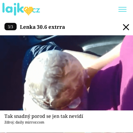
Lenka 30.6 extrra
Lenka 30.6 extrra
3
/
3
Trendy:
KARLOS VÉMOLA
ONLYFANS
SHOPAHOLICADEL
CLASH OF THE STARS
Témata
Showbyznys
Youtubeři
Tak snadný porod se jen tak nevidí
Virály
Zdroj: daily mirror.com