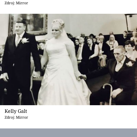
Sex a vztahy
Zdroj: Mirror
Videa
Sledujte prima+
Přihlášení
Sledujte nás
Kelly Galt
Zdroj: Mirror