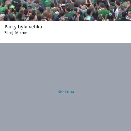
Party byla veliká
Zdroj: Mirror