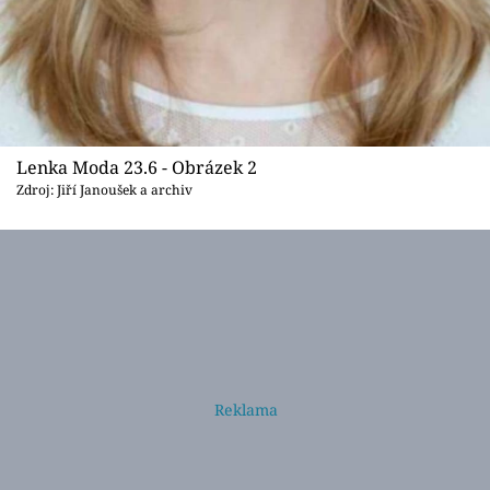
Lenka Moda 23.6 - Obrázek 2
Zdroj: Jiří Janoušek a archiv