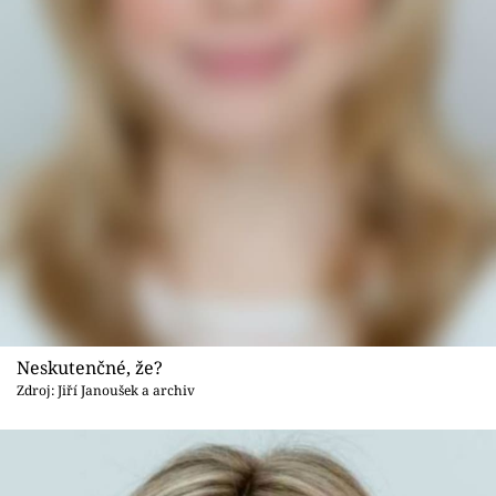
Sex a vztahy
Videa
Sledujte prima+
Přihlášení
Sledujte nás
Neskutenčné, že?
Zdroj: Jiří Janoušek a archiv