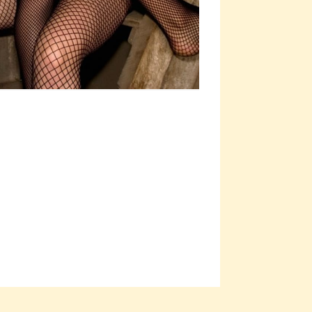
Dneska to bud