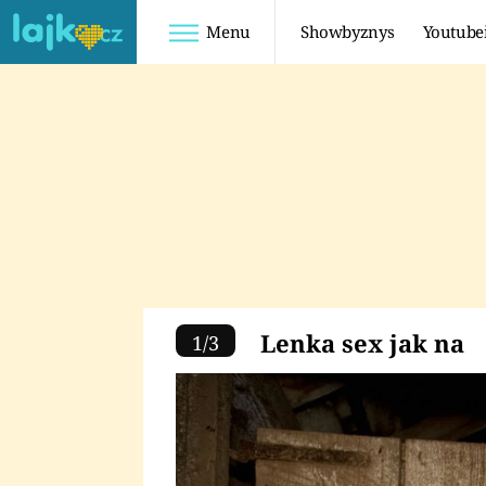
Menu
Showbyznys
Youtube
Youtuberky
Youtubeři
SHOPAHOLICADEL
FATTYPILLOW
ANNA ŠULC
FREESCOOT
SUGAR DENNY
ADAM KAJUMI
LADUŠKA
TADEÁŠ KUBĚNKA
Lenka sex jak 
Lenka sex jak na
1
/
3
DOMINIKA
DATEL
MYSLIVCOVÁ