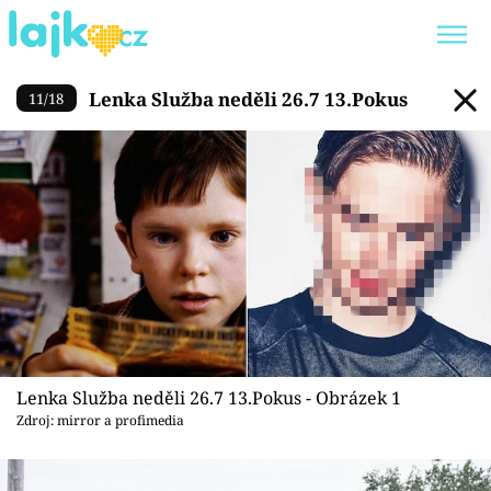
Lenka Služba neděli 26.7 13.
Lenka Služba neděli 26.7 13.Pokus
11
/
18
Trendy:
KARLOS VÉMOLA
ONLYFANS
SHOPAHOLICADEL
CLASH OF THE STARS
Témata
Showbyznys
Youtubeři
Lenka Služba neděli 26.7 13.Pokus - Obrázek 1
Zdroj: mirror a profimedia
Virály