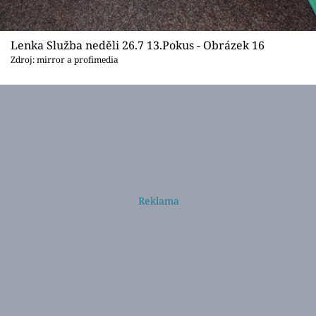
Lenka Služba neděli 26.7 13.Pokus - Obrázek 16
Zdroj: mirror a profimedia