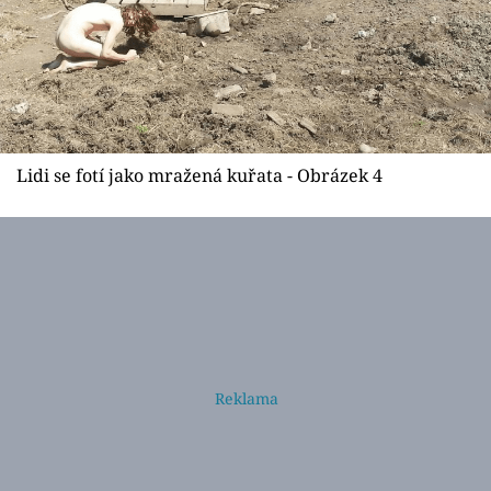
Lidi se fotí jako mražená kuřata - Obrázek 4