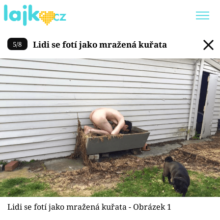
Lidi se fotí jako mražená kuř
Lidi se fotí jako mražená kuřata
5
/
8
Trendy:
KARLOS VÉMOLA
ONLYFANS
SHOPAHOLICADEL
CLASH OF THE STARS
Témata
Showbyznys
Youtubeři
Virály
Lidi se fotí jako mražená kuřata - Obrázek 1