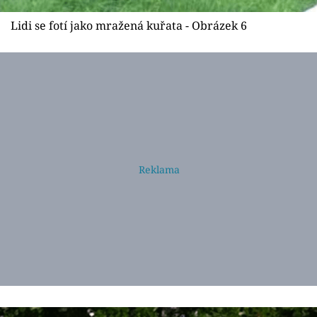
Lidi se fotí jako mražená kuřata - Obrázek 6