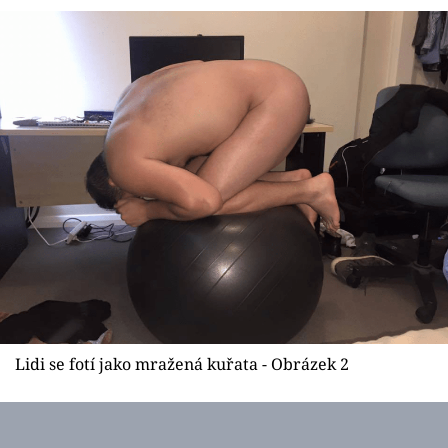
Sex a vztahy
Videa
Sledujte prima+
Přihlášení
Sledujte nás
Lidi se fotí jako mražená kuřata - Obrázek 2