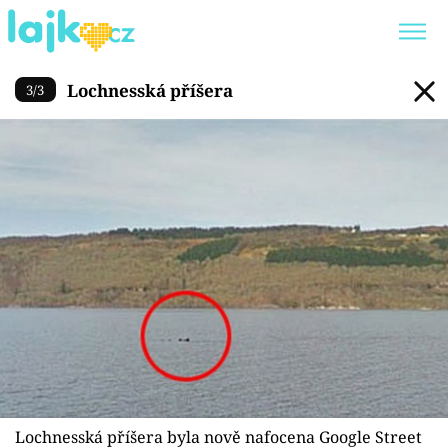
Lochnesská příšera
Lochnesská příšera
3
/
3
Trendy:
KARLOS VÉMOLA
ONLYFANS
SHOPAHOLICADEL
CLASH OF THE STARS
Témata
Showbyznys
Youtubeři
Virály
Lochnesská příšera byla nově nafocena Google Street