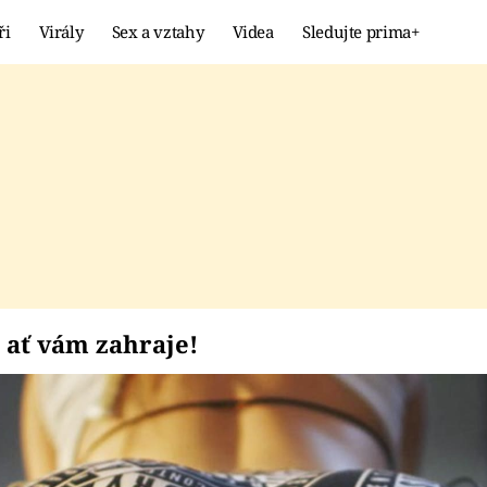
ři
Virály
Sex a vztahy
Videa
Sledujte prima+
Showbyznys
Extrém
VIRÁLY
KURIOZITY
VIDEA
KVÍZY
adí, ať vám zahraje!
 ať vám zahraje!