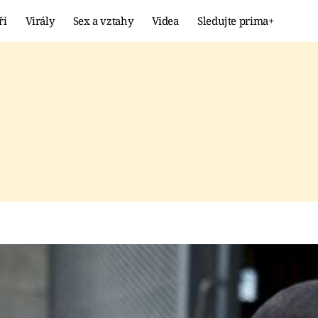
ři
Virály
Sex a vztahy
Videa
Sledujte prima+
Showbyznys
Extrém
VIRÁLY
KURIOZITY
VIDEA
KVÍZY