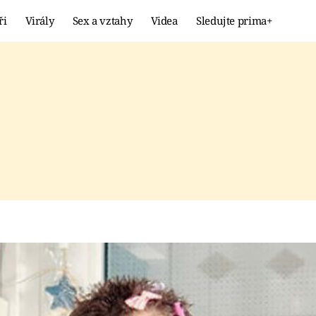
ři
Virály
Sex a vztahy
Videa
Sledujte prima+
Showbyznys
Extrém
VIRÁLY
KURIOZITY
VIDEA
KVÍZY