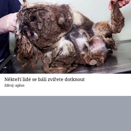
Sex a vztahy
Videa
Sledujte prima+
Přihlášení
Sledujte nás
Někteří lidé se báli zvířete dotknout
Zdroj: aplus