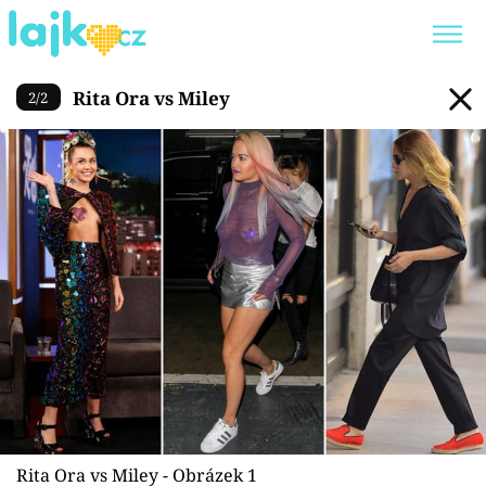
Rita Ora vs Miley
Rita Ora vs Miley
2
/
2
Trendy:
KARLOS VÉMOLA
ONLYFANS
SHOPAHOLICADEL
CLASH OF THE STARS
Témata
Showbyznys
Youtubeři
Virály
Rita Ora vs Miley - Obrázek 1