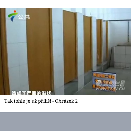
Sex a vztahy
Videa
Sledujte prima+
Přihlášení
Sledujte nás
Tak tohle je už příliš! - Obrázek 2