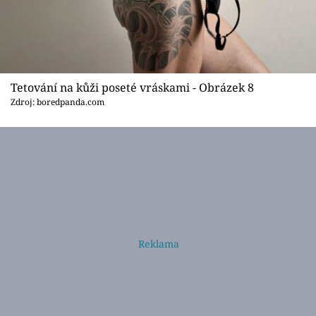
Tetování na kůži poseté vráskami - Obrázek 8
Zdroj: boredpanda.com