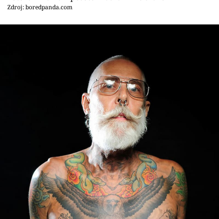
Sex a vztahy
Zdroj: boredpanda.com
Videa
Sledujte prima+
Přihlášení
Sledujte nás