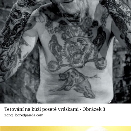
Tetování na kůži poseté vráskami - Obrázek 3
Zdroj: boredpanda.com