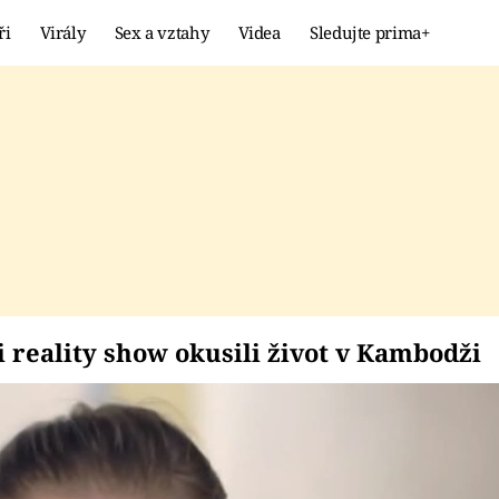
ři
Virály
Sex a vztahy
Videa
Sledujte prima+
Showbyznys
Extrém
VIRÁLY
KURIOZITY
VIDEA
KVÍZY
ámci reality show oku
 reality show okusili život v Kambodži