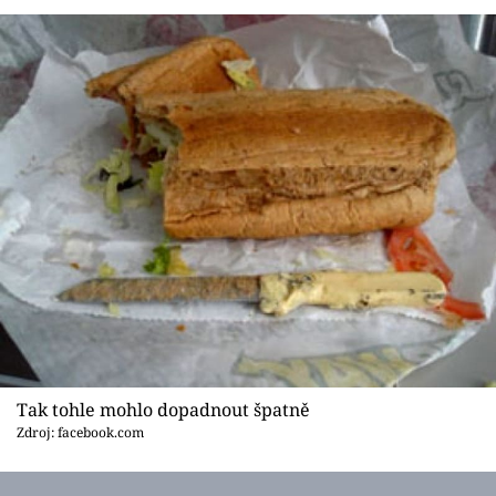
Sex a vztahy
Videa
Sledujte prima+
Přihlášení
Sledujte nás
Tak tohle mohlo dopadnout špatně
Zdroj: facebook.com