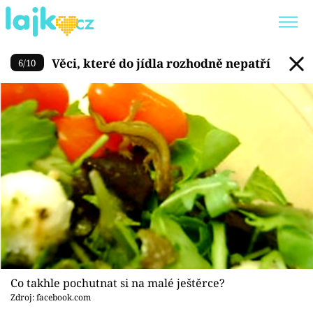
Věci, které do jídla rozhodně
Věci, které do jídla rozhodně nepatří
6
/
10
Trendy:
KARLOS VÉMOLA
ONLYFANS
SHOPAHOLICADEL
CLASH OF THE STARS
Témata
Showbyznys
Youtubeři
Virály
Co takhle pochutnat si na malé ještěrce?
Zdroj: facebook.com