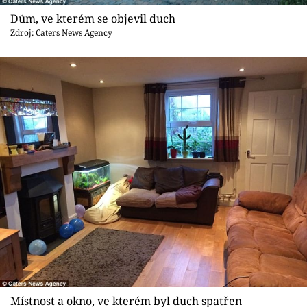
Sex a vztahy
Dům, ve kterém se objevil duch
Zdroj: Caters News Agency
Videa
Sledujte prima+
Přihlášení
Sledujte nás
Místnost a okno, ve kterém byl duch spatřen