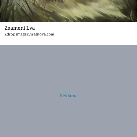
Znamení Lva
Zdroj: images.viralnova.com