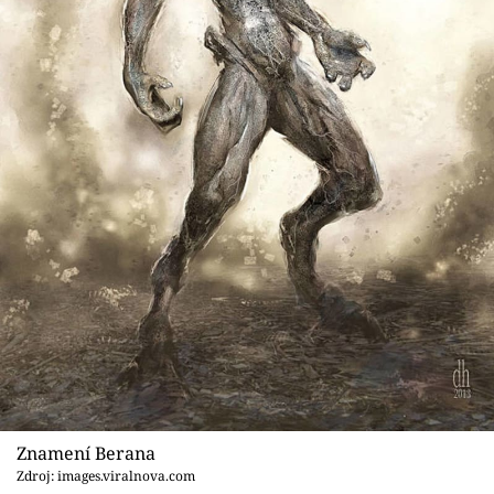
Znamení Berana
Zdroj: images.viralnova.com