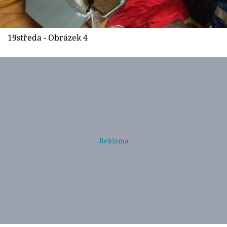
19středa - Obrázek 4