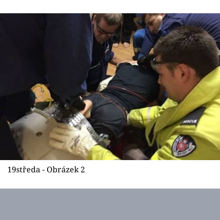
Sex a vztahy
Videa
Sledujte prima+
Přihlášení
Sledujte nás
19středa - Obrázek 2