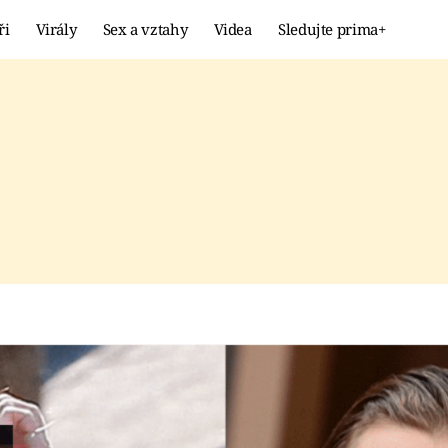
ři
Virály
Sex a vztahy
Videa
Sledujte prima+
Showbyznys
Extrém
VIRÁLY
KURIOZITY
VIDEA
KVÍZY