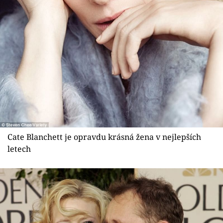
Sex a vztahy
Videa
Sledujte prima+
Přihlášení
Sledujte nás
Cate Blanchett je opravdu krásná žena v nejlepších
letech