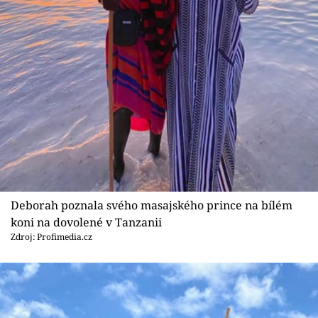
Sex a vztahy
Videa
Sledujte prima+
Přihlášení
Sledujte nás
Deborah poznala svého masajského prince na bílém
koni na dovolené v Tanzanii
Zdroj: Profimedia.cz