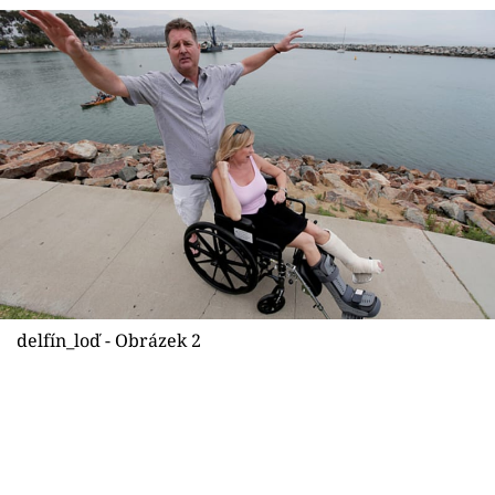
Sex a vztahy
Videa
Sledujte prima+
Přihlášení
Sledujte nás
delfín_loď - Obrázek 2