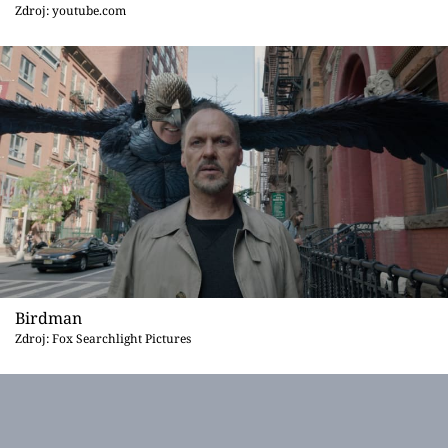
Sex a vztahy
Zdroj: youtube.com
Videa
Sledujte prima+
Přihlášení
Sledujte nás
Birdman
Zdroj: Fox Searchlight Pictures