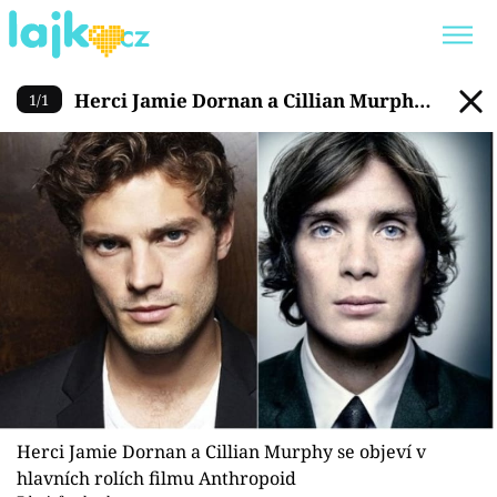
Herci Jamie Dornan a Cillian
Herci Jamie Dornan a Cillian Murphy
1
/
1
Trendy:
KARLOS VÉMOLA
ONLYFANS
se objeví v hlavních rolích filmu
SHOPAHOLICADEL
CLASH OF THE STARS
Anthropoid
Témata
Showbyznys
Youtubeři
Virály
Herci Jamie Dornan a Cillian Murphy se objeví v
hlavních rolích filmu Anthropoid