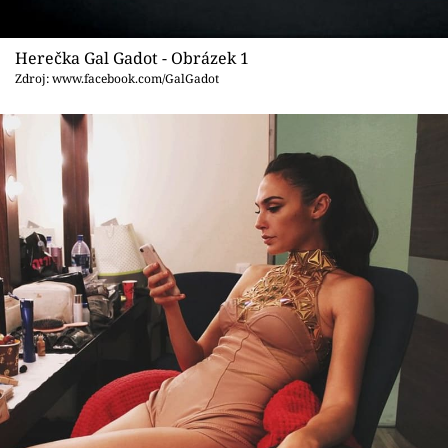
Sex a vztahy
Videa
Herečka Gal Gadot - Obrázek 1
Zdroj: www.facebook.com/GalGadot
Sledujte prima+
Přihlášení
Sledujte nás