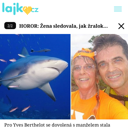
HOROR: Žena sledovala, jak ž
HOROR: Žena sledovala, jak žralok
2
/
2
Trendy:
KARLOS VÉMOLA
ONLYFANS
žere jejího manžela zaživa!
SHOPAHOLICADEL
CLASH OF THE STARS
Témata
Showbyznys
Youtubeři
Virály
Pro Yves Berthelot se dovolená s manželem stala