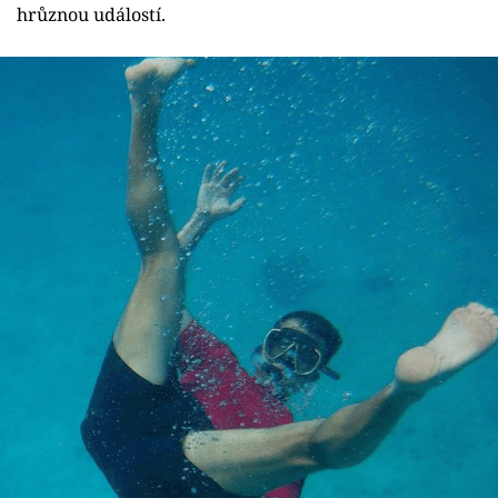
Sex a vztahy
hrůznou událostí.
Videa
Sledujte prima+
Přihlášení
Sledujte nás