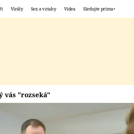
ři
Virály
Sex a vztahy
Videa
Sledujte prima+
Showbyznys
Extrém
VIRÁLY
KURIOZITY
VIDEA
KVÍZY
který vás "rozseká"
ý vás "rozseká"